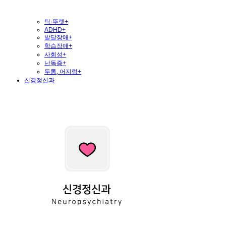
틱·뚜렛
+
ADHD
+
발달장애
+
학습장애
+
사회성
+
난독증
+
두통, 어지럼
+
신경정신과