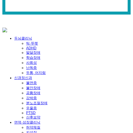
두뇌클리닉
틱·뚜렛
ADHD
발달장애
학습장애
사회성
난독증
두통, 어지럼
신경정신과
불면증
불안장애
공황장애
강박증
분노조절장애
우울증
PTSD
산후보약
면역·성장클리닉
허약체질
키성장