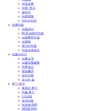
성조숙증
비염, 천식
알러지
바른체형
아이시리즈
뇌움치료
뇌움검사
B.I.G.브레인치료
뇌움훈련치료
뇌움탕
원거리치료
치료프로세스
뇌움이야기
뇌움소개
뇌움의특별함
언론보도
방송출연
공지사항
오시는 길
후기·예약
동영상 후기
자필 후기
1:1상담
공개상담
틱장애 FAQ
ADHD FAQ