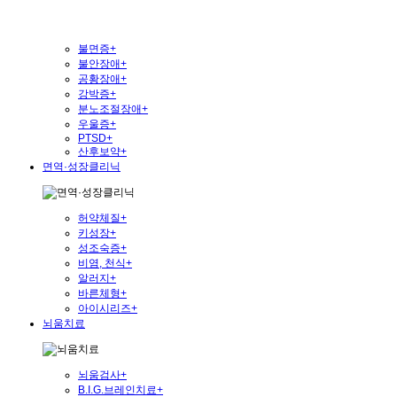
불면증
+
불안장애
+
공황장애
+
강박증
+
분노조절장애
+
우울증
+
PTSD
+
산후보약
+
면역·성장클리닉
허약체질
+
키성장
+
성조숙증
+
비염, 천식
+
알러지
+
바른체형
+
아이시리즈
+
뇌움치료
뇌움검사
+
B.I.G.브레인치료
+