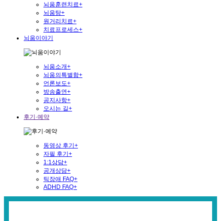
뇌움훈련치료
+
뇌움탕
+
원거리치료
+
치료프로세스
+
뇌움이야기
뇌움소개
+
뇌움의특별함
+
언론보도
+
방송출연
+
공지사항
+
오시는 길
+
후기·예약
동영상 후기
+
자필 후기
+
1:1상담
+
공개상담
+
틱장애 FAQ
+
ADHD FAQ
+